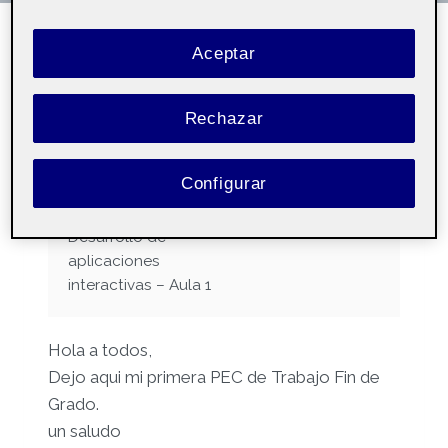
Aceptar
SIN CATEGORÍA
Trabajo Fin de Grado PEC 1
Rechazar
Por
Zdravka Ilieva Ivanova
5 octubre, 2025
Configurar
20.662 – TFG-
Pública
Desarrollo de
aplicaciones
interactivas – Aula 1
Hola a todos,
Dejo aqui mi primera PEC de Trabajo Fin de
Grado.
un saludo