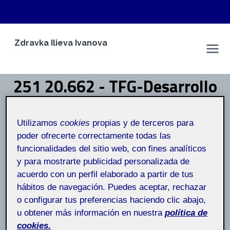
Saltar
Zdravka Ilieva Ivanova
al
Espacio Personal
contenido
251 20.662 - TFG-Desarrollo
de aplicaciones interactivas
Utilizamos
cookies
propias y de terceros para
- Aula 1 251_20_662_01
poder ofrecerte correctamente todas las
funcionalidades del sitio web, con fines analíticos
y para mostrarte publicidad personalizada de
Inicio
/
251 20.662 - TFG-Desarrollo de aplicaciones
interactivas - Aula 1 251_20_662_01
acuerdo con un perfil elaborado a partir de tus
hábitos de navegación. Puedes aceptar, rechazar
o configurar tus preferencias haciendo clic abajo,
20.662 – TFG-Desarrollo de aplicaciones
u obtener más información en nuestra
política de
interactivas – Aula 1
cookies.