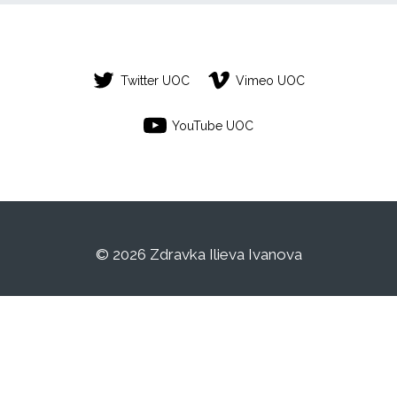
Twitter UOC
Vimeo UOC
YouTube UOC
© 2026 Zdravka Ilieva Ivanova
Este es un espacio de trabajo personal de
un/a estudiante de la Universitat Oberta de
Catalunya. Cualquier contenido publicado
en este espacio es responsabilidad de su