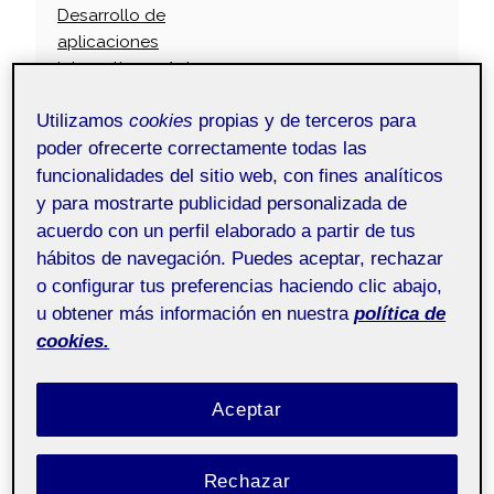
Desarrollo de
aplicaciones
interactivas - Aula 1
Utilizamos
cookies
propias y de terceros para
Hola a todos,
poder ofrecerte correctamente todas las
funcionalidades del sitio web, con fines analíticos
y para mostrarte publicidad personalizada de
Dejo aqui mi primera PEC de Trabajo Fin de
acuerdo con un perfil elaborado a partir de tus
Grado.
hábitos de navegación. Puedes aceptar, rechazar
o configurar tus preferencias haciendo clic abajo,
un saludo
u obtener más información en nuestra
política de
cookies.
Aceptar
Rechazar