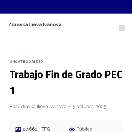
Saltar
Zdravka Ilieva Ivanova
al
Espacio Personal
contenido
UNCATEGORIZED
Trabajo Fin de Grado PEC
1
Por
Zdravka Ilieva Ivanova
5 octubre, 2025
20.662 - TFG-
Pública