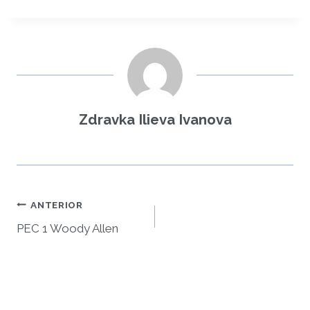
Zdravka Ilieva Ivanova
Navegación
ANTERIOR
PEC 1 Woody Allen
de
entradas