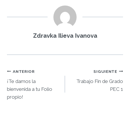
Zdravka Ilieva Ivanova
Navegación
ANTERIOR
SIGUIENTE
¡Te damos la
Trabajo Fin de Grado
de
bienvenida a tu Folio
PEC 1
entradas
propio!