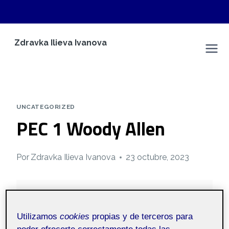
Saltar
Zdravka Ilieva Ivanova
al
Espacio Personal
contenido
UNCATEGORIZED
PEC 1 Woody Allen
Por
Zdravka Ilieva Ivanova
23 octubre, 2023
Pública
Fotografía y
Fotografía y
Utilizamos
cookies
propias y de terceros para
vídeo - Aula 1
vídeo aula 2