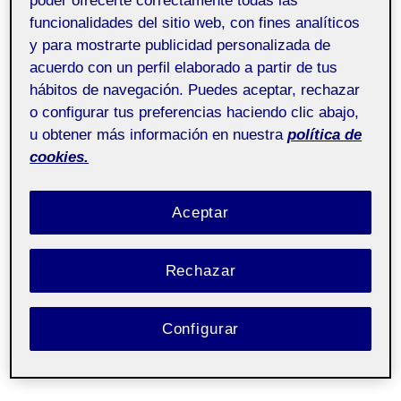
poder ofrecerte correctamente todas las
funcionalidades del sitio web, con fines analíticos
Hola buenas tardes adjunto mi proyecto de pec 1.
y para mostrarte publicidad personalizada de
acuerdo con un perfil elaborado a partir de tus
hábitos de navegación. Puedes aceptar, rechazar
Link Youtube:
o configurar tus preferencias haciendo clic abajo,
u obtener más información en nuestra
política de
https://www.youtube.com/watch?
cookies.
v=i5obq0_x7kU
Aceptar
Fotografía y vídeo 20.647
.
It's a wonderful thing to be able to create your
Rechazar
own world whenever you want to (Woody Allen)
.
231 Fotografía y vídeo - Aula 1 231_20_647_01
.
Entrega de la actividad PEC_01
Configurar