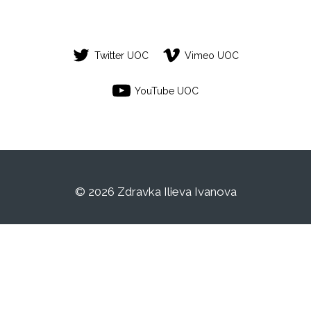
Twitter UOC
Vimeo UOC
YouTube UOC
© 2026 Zdravka Ilieva Ivanova
Este es un espacio de trabajo personal de
un/a estudiante de la Universitat Oberta de
Catalunya. Cualquier contenido publicado
en este espacio es responsabilidad de su