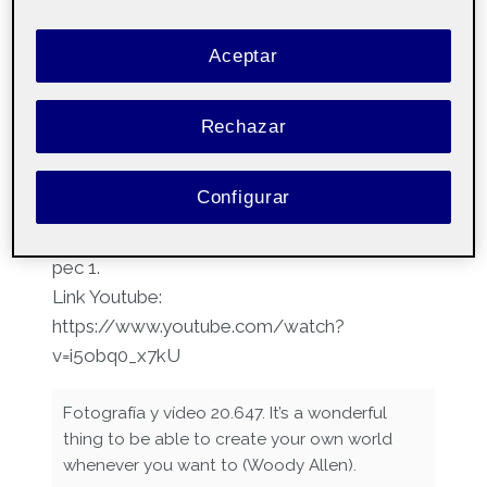
Por
Zdravka Ilieva Ivanova
23 octubre, 2023
Aceptar
Fotografía y
Fotografía y
Pública
Rechazar
vídeo – Aula
vídeo aula 2
1
Configurar
Hola buenas tardes adjunto mi proyecto de
pec 1.
Link Youtube:
https://www.youtube.com/watch?
v=i5obq0_x7kU
Fotografía y vídeo 20.647. It’s a wonderful
thing to be able to create your own world
whenever you want to (Woody Allen).