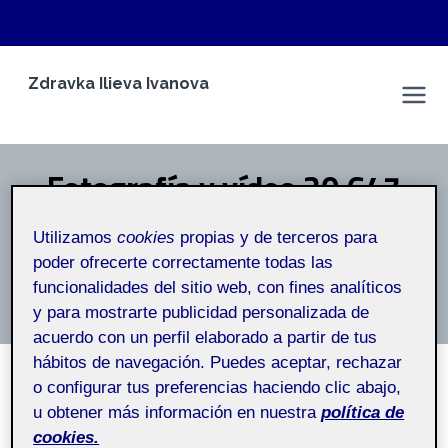
Saltar
Zdravka Ilieva Ivanova
al
Espacio Personal
contenido
Fotografía y vídeo 20.647
Utilizamos
cookies
propias y de terceros para
Inicio
/
Fotografía y vídeo 20.647
poder ofrecerte correctamente todas las
funcionalidades del sitio web, con fines analíticos
Fotografía y vídeo
y para mostrarte publicidad personalizada de
acuerdo con un perfil elaborado a partir de tus
hábitos de navegación. Puedes aceptar, rechazar
o configurar tus preferencias haciendo clic abajo,
SIN CATEGORÍA
u obtener más información en nuestra
política de
PEC 1 Woody Allen
cookies.