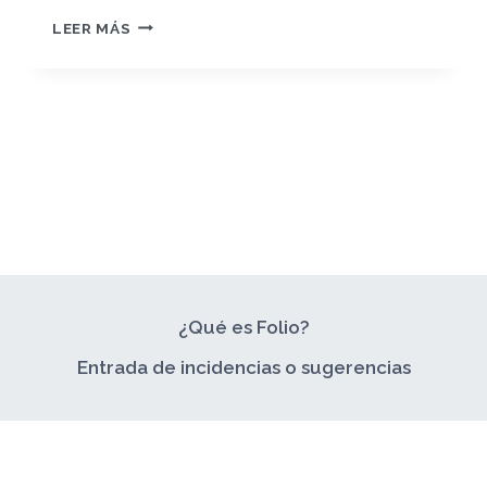
¡TE
LEER MÁS
DAMOS
LA
BIENVENIDA
A
TU
FOLIO
PROPIO!
¿Qué es Folio?
Entrada de incidencias o sugerencias