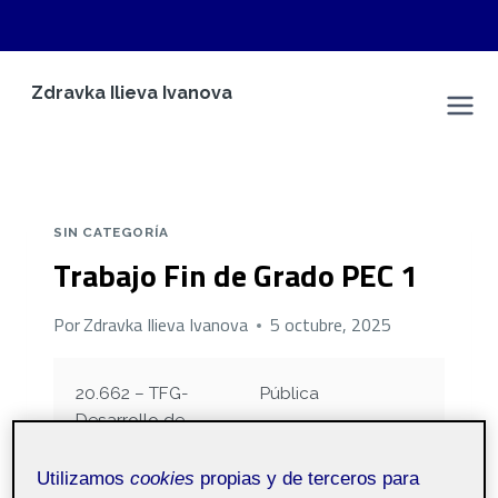
Saltar
Zdravka Ilieva Ivanova
al
Espacio Personal
contenido
SIN CATEGORÍA
Trabajo Fin de Grado PEC 1
Por
Zdravka Ilieva Ivanova
5 octubre, 2025
20.662 – TFG-
Pública
Desarrollo de
aplicaciones
interactivas – Aula 1
Utilizamos
cookies
propias y de terceros para