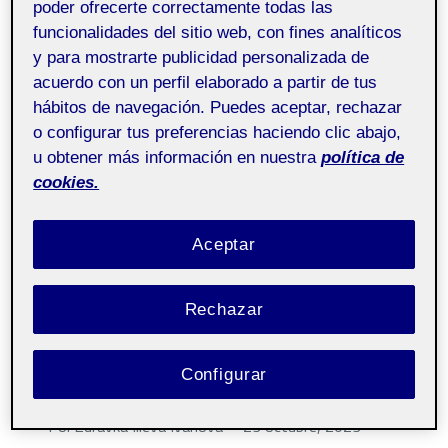
poder ofrecerte correctamente todas las
funcionalidades del sitio web, con fines analíticos
Hola a todos,
y para mostrarte publicidad personalizada de
Dejo aqui mi primera PEC de Trabajo Fin de
acuerdo con un perfil elaborado a partir de tus
Grado.
hábitos de navegación. Puedes aceptar, rechazar
un saludo
o configurar tus preferencias haciendo clic abajo,
u obtener más información en nuestra
política de
cookies.
…
TRABAJO
LEER MÁS
Aceptar
FIN
DE
GRADO
Rechazar
PEC
1
SIN CATEGORÍA
PEC 1 Woody Allen
Configurar
Por
Zdravka Ilieva Ivanova
23 octubre, 2023