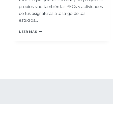
propios sino también las PECs y actividades
de tus asignaturas a lo largo de los
estudios….
¡TE
LEER MÁS
DAMOS
LA
BIENVENIDA
A
TU
FOLIO
PROPIO!