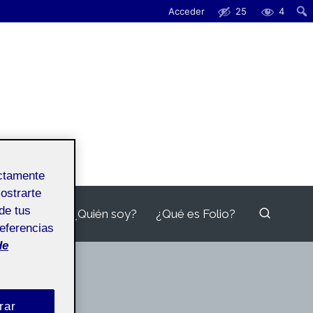
Acceder
25
4
ectamente
mostrarte
de tus
¿Quién soy?
¿Qué es Folio?
referencias
de
rar